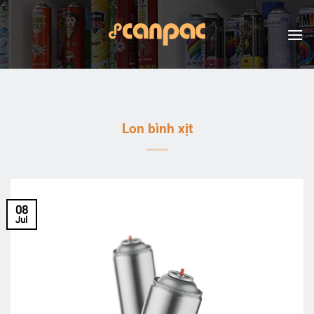
Skip
to
content
Lon bình xịt
08
Jul