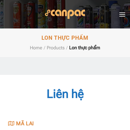
Skip
to
content
LON THỰC PHẨM
Home
/
Products
/
Lon thực phẩm
Liên hệ
MÃ LAI